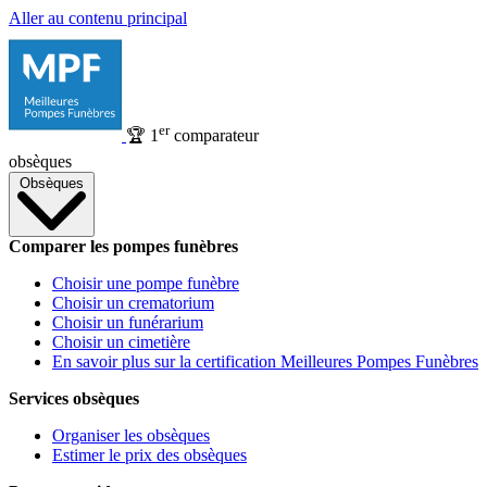
Aller au contenu principal
er
🏆
1
comparateur
obsèques
Obsèques
Comparer les pompes funèbres
Choisir une pompe funèbre
Choisir un crematorium
Choisir un funérarium
Choisir un cimetière
En savoir plus sur la certification Meilleures Pompes Funèbres
Services obsèques
Organiser les obsèques
Estimer le prix des obsèques