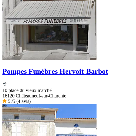
Pompes Funèbres Hervoit-Barbot
10 place du vieux marché
16120 Châteauneuf-sur-Charente
5
/5
(4 avis)