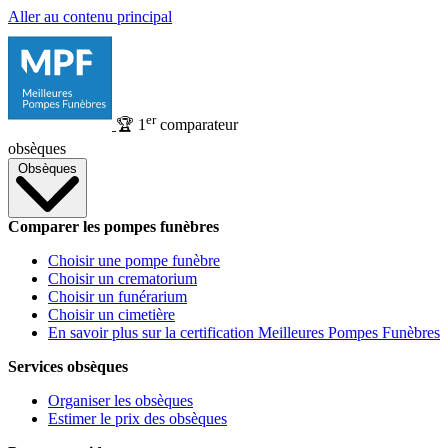
Aller au contenu principal
er
🏆
1
comparateur
obsèques
Obsèques
Comparer les pompes funèbres
Choisir une pompe funèbre
Choisir un crematorium
Choisir un funérarium
Choisir un cimetière
En savoir plus sur la certification Meilleures Pompes Funèbres
Services obsèques
Organiser les obsèques
Estimer le prix des obsèques