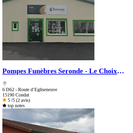
Pompes Funèbres Seronde - Le Choix
Funéraire
6 D62 - Route d’Egliseneuve
15190 Condat
5
/5
(2 avis)
top notes