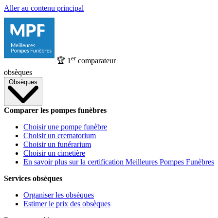
Aller au contenu principal
er
🏆
1
comparateur
obsèques
Obsèques
Comparer les pompes funèbres
Choisir une pompe funèbre
Choisir un crematorium
Choisir un funérarium
Choisir un cimetière
En savoir plus sur la certification Meilleures Pompes Funèbres
Services obsèques
Organiser les obsèques
Estimer le prix des obsèques