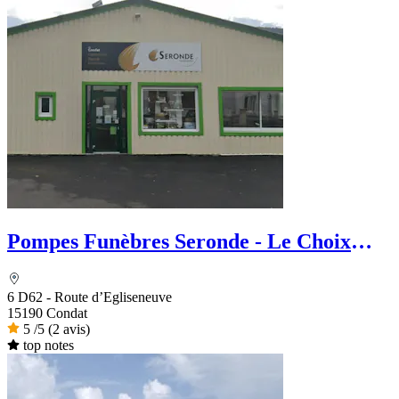
Pompes Funèbres Seronde - Le Choix
Funéraire
6 D62 - Route d’Egliseneuve
15190 Condat
5
/5
(2 avis)
top notes