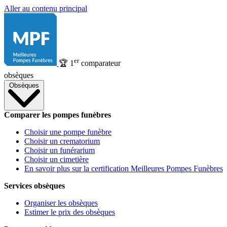
Aller au contenu principal
er
🏆
1
comparateur
obsèques
Obsèques
Comparer les pompes funèbres
Choisir une pompe funèbre
Choisir un crematorium
Choisir un funérarium
Choisir un cimetière
En savoir plus sur la certification Meilleures Pompes Funèbres
Services obsèques
Organiser les obsèques
Estimer le prix des obsèques