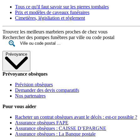
Tous ce qu'il faut savoir sur les pierres tombales
Prix et modèles de caveaux funéraires
Cimetières, législiation et réglement
Trouvez les meilleurs marbriers proches de chez vous
Rechercher des pompes funèbres par ville ou code postal
Prévoyance
Prévoyance obsèques
Prévision obsèques
Demander des devis comparatifs
Nos partenaires
Pour vous aider
Racheter un contrat obsèques avant le décès : est-ce possible ?
Assurance obsèques FAPE
Assurance obsèques : CAISSE D’EPARGNE
Assurance obsèques : La Banque postale