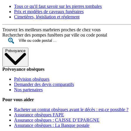
Tous ce qu'il faut savoir sur les pierres tombales
Prix et modèles de caveaux funéraires
Cimetières, législiation et réglement
Trouvez les meilleurs marbriers proches de chez vous
Rechercher des pompes funèbres par ville ou code postal
Prévoyance
Prévoyance obsèques
Prévision obsèques
Demander des devis comparatifs
Nos partenaires
Pour vous aider
Racheter un contrat obsèques avant le décès : est-ce possible ?
Assurance obsèques FAPE
Assurance obsèques : CAISSE D’EPARGNE
Assurance obsèques : La Banque postale