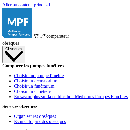
Aller au contenu principal
er
🏆
1
comparateur
obsèques
Obsèques
Comparer les pompes funèbres
Choisir une pompe funèbre
Choisir un crematorium
Choisir un funérarium
Choisir un cimetière
En savoir plus sur la certification Meilleures Pompes Funèbres
Services obsèques
Organiser les obsèques
Estimer le prix des obsèques