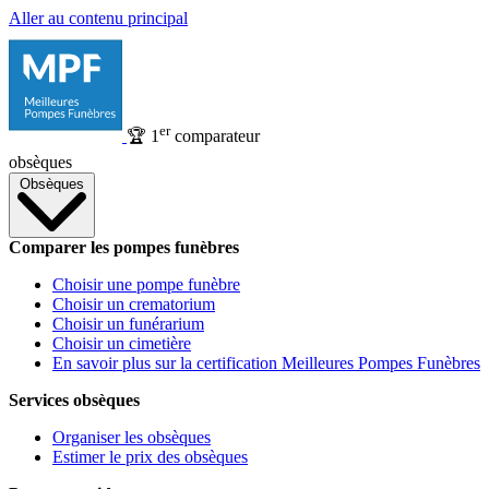
Aller au contenu principal
er
🏆
1
comparateur
obsèques
Obsèques
Comparer les pompes funèbres
Choisir une pompe funèbre
Choisir un crematorium
Choisir un funérarium
Choisir un cimetière
En savoir plus sur la certification Meilleures Pompes Funèbres
Services obsèques
Organiser les obsèques
Estimer le prix des obsèques