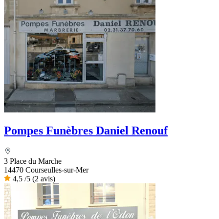
Pompes Funèbres Daniel Renouf
3 Place du Marche
14470 Courseulles-sur-Mer
4,5
/5
(2 avis)