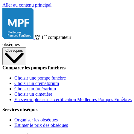
Aller au contenu principal
er
🏆
1
comparateur
obsèques
Obsèques
Comparer les pompes funèbres
Choisir une pompe funèbre
Choisir un crematorium
Choisir un funérarium
Choisir un cimetière
En savoir plus sur la certification Meilleures Pompes Funèbres
Services obsèques
Organiser les obsèques
Estimer le prix des obsèques