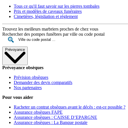
Tous ce qu'il faut savoir sur les pierres tombales
Prix et modèles de caveaux funéraires
Cimetières, législiation et réglement
Trouvez les meilleurs marbriers proches de chez vous
Rechercher des pompes funèbres par ville ou code postal
Prévoyance
Prévoyance obsèques
Prévision obsèques
Demander des devis comparatifs
Nos partenaires
Pour vous aider
Racheter un contrat obsèques avant le décès : est-ce possible ?
Assurance obsèques FAPE
Assurance obsèques : CAISSE D’EPARGNE
Assurance obsèques : La Banque postale