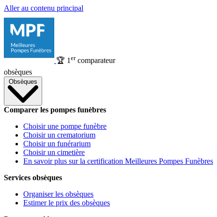
Aller au contenu principal
er
🏆
1
comparateur
obsèques
Obsèques
Comparer les pompes funèbres
Choisir une pompe funèbre
Choisir un crematorium
Choisir un funérarium
Choisir un cimetière
En savoir plus sur la certification Meilleures Pompes Funèbres
Services obsèques
Organiser les obsèques
Estimer le prix des obsèques