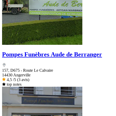
Pompes Funèbres Aude de Berranger
157, D675 - Route Le Calvaire
14430 Angerville
4,5
/5
(3 avis)
top notes