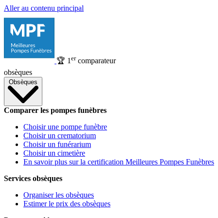
Aller au contenu principal
er
🏆
1
comparateur
obsèques
Obsèques
Comparer les pompes funèbres
Choisir une pompe funèbre
Choisir un crematorium
Choisir un funérarium
Choisir un cimetière
En savoir plus sur la certification Meilleures Pompes Funèbres
Services obsèques
Organiser les obsèques
Estimer le prix des obsèques