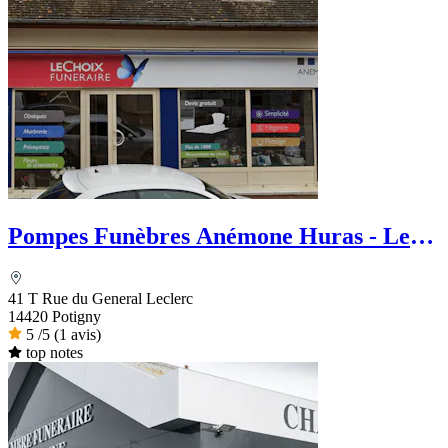
Pompes Funèbres Anémone Huras - Le
Choix Funéraire
41 T Rue du General Leclerc
14420 Potigny
5
/5
(1 avis)
top notes