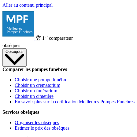
Aller au contenu principal
er
🏆
1
comparateur
obsèques
Obsèques
Comparer les pompes funèbres
Choisir une pompe funèbre
Choisir un crematorium
Choisir un funérarium
Choisir un cimetière
En savoir plus sur la certification Meilleures Pompes Funèbres
Services obsèques
Organiser les obsèques
Estimer le prix des obsèques