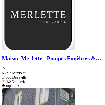
Maison Merlette - Pompes Funèbres &
Marbrerie
68 rue Mirabeau
14800 Deauville
4,5
/5
(4 avis)
top notes