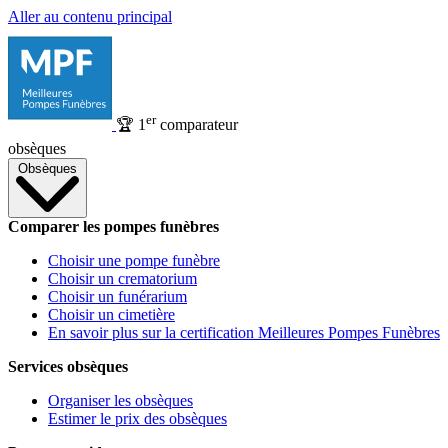
Aller au contenu principal
er
🏆
1
comparateur
obsèques
Obsèques
Comparer les pompes funèbres
Choisir une pompe funèbre
Choisir un crematorium
Choisir un funérarium
Choisir un cimetière
En savoir plus sur la certification Meilleures Pompes Funèbres
Services obsèques
Organiser les obsèques
Estimer le prix des obsèques