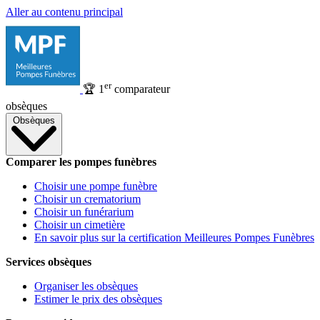
Aller au contenu principal
er
🏆
1
comparateur
obsèques
Obsèques
Comparer les pompes funèbres
Choisir une pompe funèbre
Choisir un crematorium
Choisir un funérarium
Choisir un cimetière
En savoir plus sur la certification Meilleures Pompes Funèbres
Services obsèques
Organiser les obsèques
Estimer le prix des obsèques