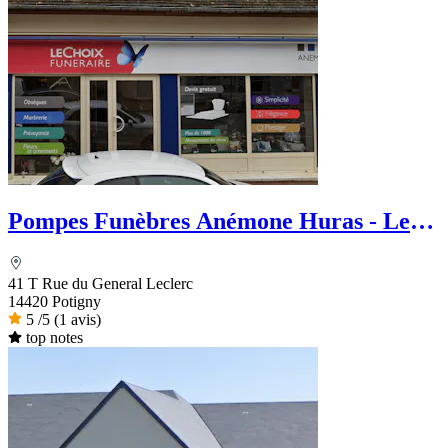
Pompes Funèbres Anémone Huras - Le
Choix Funéraire
41 T Rue du General Leclerc
14420 Potigny
5
/5
(1 avis)
top notes