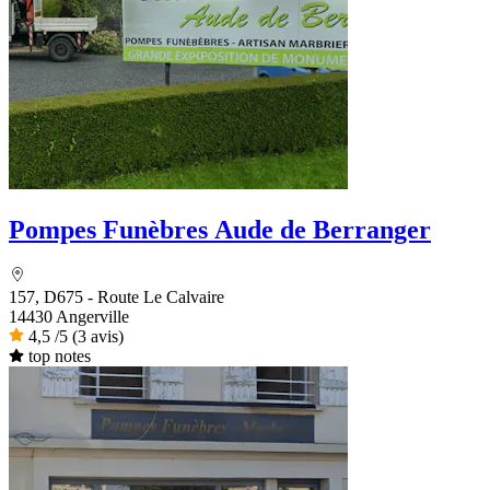
Pompes Funèbres Aude de Berranger
157, D675 - Route Le Calvaire
14430 Angerville
4,5
/5
(3 avis)
top notes