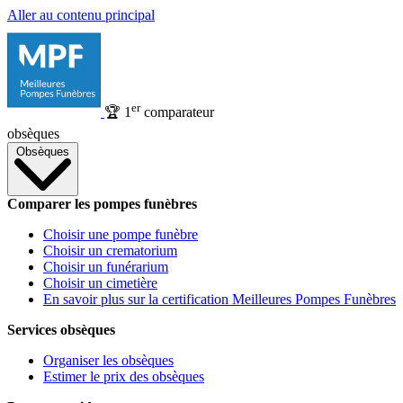
Aller au contenu principal
er
🏆
1
comparateur
obsèques
Obsèques
Comparer les pompes funèbres
Choisir une pompe funèbre
Choisir un crematorium
Choisir un funérarium
Choisir un cimetière
En savoir plus sur la certification Meilleures Pompes Funèbres
Services obsèques
Organiser les obsèques
Estimer le prix des obsèques