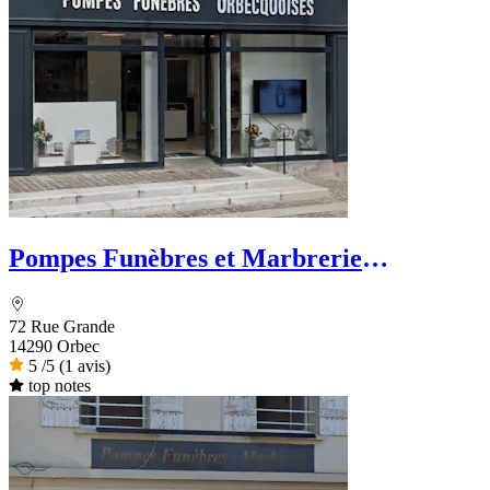
Pompes Funèbres et Marbrerie
Orbecquoises
72 Rue Grande
14290 Orbec
5
/5
(1 avis)
top notes