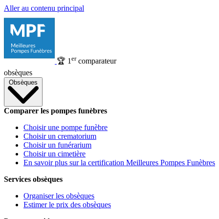
Aller au contenu principal
er
🏆
1
comparateur
obsèques
Obsèques
Comparer les pompes funèbres
Choisir une pompe funèbre
Choisir un crematorium
Choisir un funérarium
Choisir un cimetière
En savoir plus sur la certification Meilleures Pompes Funèbres
Services obsèques
Organiser les obsèques
Estimer le prix des obsèques