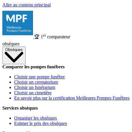
Aller au contenu principal
er
🏆
1
comparateur
obsèques
Obsèques
Comparer les pompes funèbres
Choisir une pompe funèbre
Choisir un crematorium
Choisir un funérarium
Choisir un cimetière
En savoir plus sur la certification Meilleures Pompes Funèbres
Services obsèques
Organiser les obsèques
Estimer le prix des obsèques