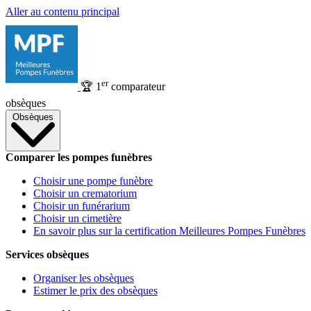
Aller au contenu principal
er
🏆
1
comparateur
obsèques
Obsèques
Comparer les pompes funèbres
Choisir une pompe funèbre
Choisir un crematorium
Choisir un funérarium
Choisir un cimetière
En savoir plus sur la certification Meilleures Pompes Funèbres
Services obsèques
Organiser les obsèques
Estimer le prix des obsèques