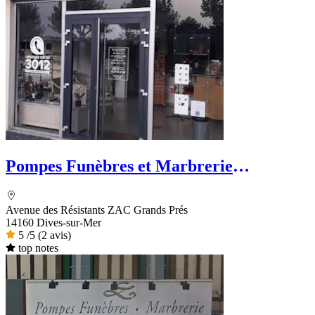
Pompes Funèbres et Marbrerie
Rougereau - PFG
Avenue des Résistants ZAC Grands Prés
14160 Dives-sur-Mer
5
/5
(2 avis)
top notes