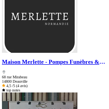
Maison Merlette - Pompes Funèbres &
Marbrerie
68 rue Mirabeau
14800 Deauville
4,5
/5
(4 avis)
top notes