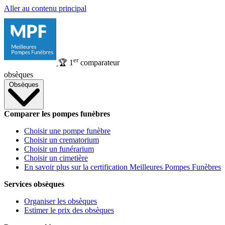
Aller au contenu principal
er
🏆
1
comparateur
obsèques
Obsèques
Comparer les pompes funèbres
Choisir une pompe funèbre
Choisir un crematorium
Choisir un funérarium
Choisir un cimetière
En savoir plus sur la certification Meilleures Pompes Funèbres
Services obsèques
Organiser les obsèques
Estimer le prix des obsèques