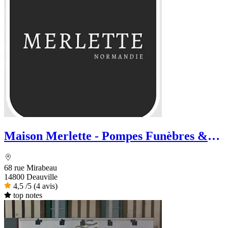
Maison Merlette - Pompes Funèbres &
Marbrerie
68 rue Mirabeau
14800 Deauville
4,5
/5
(4 avis)
top notes