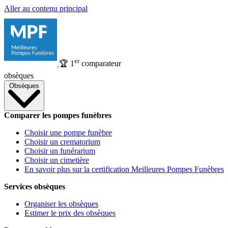
Aller au contenu principal
er
🏆
1
comparateur
obsèques
Obsèques
Comparer les pompes funèbres
Choisir une pompe funèbre
Choisir un crematorium
Choisir un funérarium
Choisir un cimetière
En savoir plus sur la certification Meilleures Pompes Funèbres
Services obsèques
Organiser les obsèques
Estimer le prix des obsèques