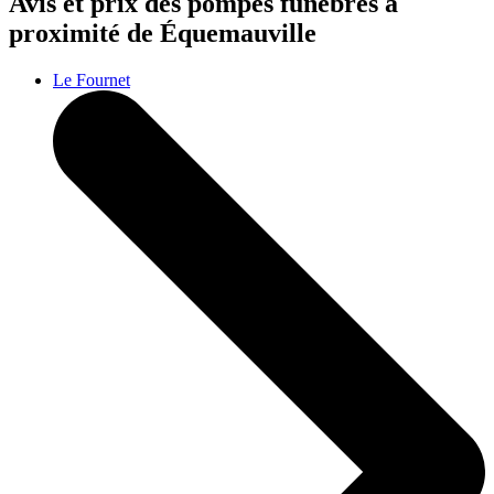
Avis et prix des
pompes funèbres
à
proximité de Équemauville
Le Fournet