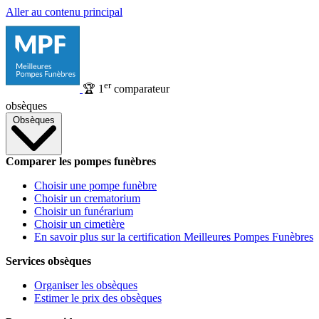
Aller au contenu principal
er
🏆
1
comparateur
obsèques
Obsèques
Comparer les pompes funèbres
Choisir une pompe funèbre
Choisir un crematorium
Choisir un funérarium
Choisir un cimetière
En savoir plus sur la certification Meilleures Pompes Funèbres
Services obsèques
Organiser les obsèques
Estimer le prix des obsèques