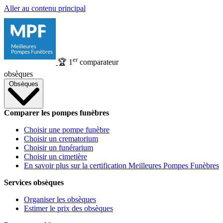
Aller au contenu principal
er
🏆
1
comparateur
obsèques
Obsèques
Comparer les pompes funèbres
Choisir une pompe funèbre
Choisir un crematorium
Choisir un funérarium
Choisir un cimetière
En savoir plus sur la certification Meilleures Pompes Funèbres
Services obsèques
Organiser les obsèques
Estimer le prix des obsèques