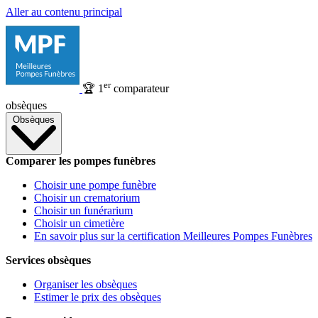
Aller au contenu principal
er
🏆
1
comparateur
obsèques
Obsèques
Comparer les pompes funèbres
Choisir une pompe funèbre
Choisir un crematorium
Choisir un funérarium
Choisir un cimetière
En savoir plus sur la certification Meilleures Pompes Funèbres
Services obsèques
Organiser les obsèques
Estimer le prix des obsèques