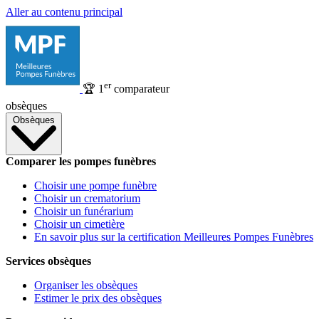
Aller au contenu principal
er
🏆
1
comparateur
obsèques
Obsèques
Comparer les pompes funèbres
Choisir une pompe funèbre
Choisir un crematorium
Choisir un funérarium
Choisir un cimetière
En savoir plus sur la certification Meilleures Pompes Funèbres
Services obsèques
Organiser les obsèques
Estimer le prix des obsèques