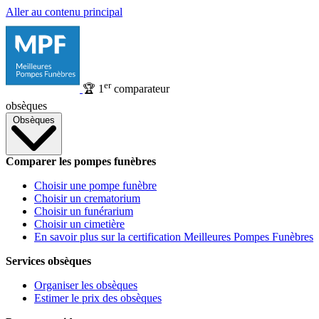
Aller au contenu principal
er
🏆
1
comparateur
obsèques
Obsèques
Comparer les pompes funèbres
Choisir une pompe funèbre
Choisir un crematorium
Choisir un funérarium
Choisir un cimetière
En savoir plus sur la certification Meilleures Pompes Funèbres
Services obsèques
Organiser les obsèques
Estimer le prix des obsèques