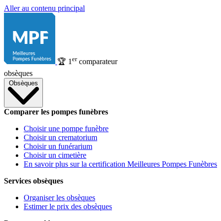
Aller au contenu principal
er
🏆
1
comparateur
obsèques
Obsèques
Comparer les pompes funèbres
Choisir une pompe funèbre
Choisir un crematorium
Choisir un funérarium
Choisir un cimetière
En savoir plus sur la certification Meilleures Pompes Funèbres
Services obsèques
Organiser les obsèques
Estimer le prix des obsèques