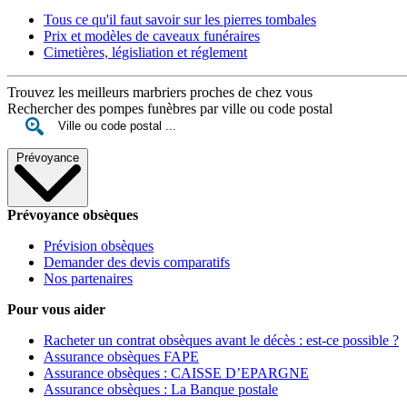
Tous ce qu'il faut savoir sur les pierres tombales
Prix et modèles de caveaux funéraires
Cimetières, législiation et réglement
Trouvez les meilleurs marbriers proches de chez vous
Rechercher des pompes funèbres par ville ou code postal
Prévoyance
Prévoyance obsèques
Prévision obsèques
Demander des devis comparatifs
Nos partenaires
Pour vous aider
Racheter un contrat obsèques avant le décès : est-ce possible ?
Assurance obsèques FAPE
Assurance obsèques : CAISSE D’EPARGNE
Assurance obsèques : La Banque postale