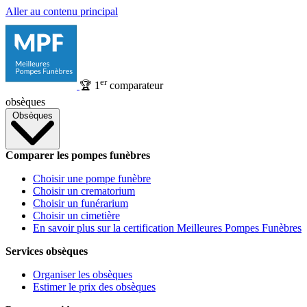
Aller au contenu principal
er
🏆
1
comparateur
obsèques
Obsèques
Comparer les pompes funèbres
Choisir une pompe funèbre
Choisir un crematorium
Choisir un funérarium
Choisir un cimetière
En savoir plus sur la certification Meilleures Pompes Funèbres
Services obsèques
Organiser les obsèques
Estimer le prix des obsèques