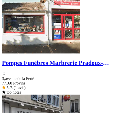
Pompes Funèbres Marbrerie Pradoux-
Chevriot
3,avenue de la Ferté
77160 Provins
5
/5
(1 avis)
top notes