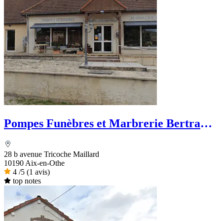
Pompes Funèbres et Marbrerie Bertrand
Delatronchette
28 b avenue Tricoche Maillard
10190 Aix-en-Othe
4
/5
(1 avis)
top notes