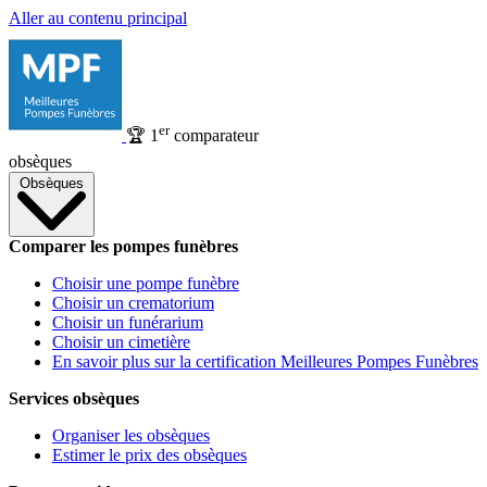
Aller au contenu principal
er
🏆
1
comparateur
obsèques
Obsèques
Comparer les pompes funèbres
Choisir une pompe funèbre
Choisir un crematorium
Choisir un funérarium
Choisir un cimetière
En savoir plus sur la certification Meilleures Pompes Funèbres
Services obsèques
Organiser les obsèques
Estimer le prix des obsèques