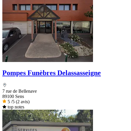
Pompes Funèbres Delassasseigne
7 rue de Bellenave
89100 Sens
5
/5
(2 avis)
top notes