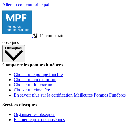
Aller au contenu principal
er
🏆
1
comparateur
obsèques
Obsèques
Comparer les pompes funèbres
Choisir une pompe funèbre
Choisir un crematorium
Choisir un funérarium
Choisir un cimetière
En savoir plus sur la certification Meilleures Pompes Funèbres
Services obsèques
Organiser les obsèques
Estimer le prix des obsèques