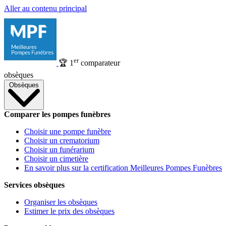
Aller au contenu principal
er
🏆
1
comparateur
obsèques
Obsèques
Comparer les pompes funèbres
Choisir une pompe funèbre
Choisir un crematorium
Choisir un funérarium
Choisir un cimetière
En savoir plus sur la certification Meilleures Pompes Funèbres
Services obsèques
Organiser les obsèques
Estimer le prix des obsèques