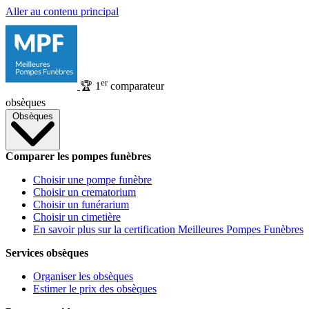
Aller au contenu principal
er
🏆
1
comparateur
obsèques
Obsèques
Comparer les pompes funèbres
Choisir une pompe funèbre
Choisir un crematorium
Choisir un funérarium
Choisir un cimetière
En savoir plus sur la certification Meilleures Pompes Funèbres
Services obsèques
Organiser les obsèques
Estimer le prix des obsèques