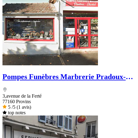
Pompes Funèbres Marbrerie Pradoux-
Chevriot
3,avenue de la Ferté
77160 Provins
5
/5
(1 avis)
top notes