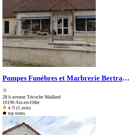
Pompes Funèbres et Marbrerie Bertrand
Delatronchette
28 b avenue Tricoche Maillard
10190 Aix-en-Othe
4
/5
(1 avis)
top notes