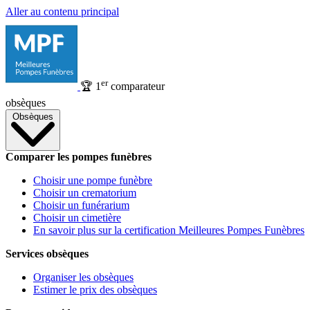
Aller au contenu principal
er
🏆
1
comparateur
obsèques
Obsèques
Comparer les pompes funèbres
Choisir une pompe funèbre
Choisir un crematorium
Choisir un funérarium
Choisir un cimetière
En savoir plus sur la certification Meilleures Pompes Funèbres
Services obsèques
Organiser les obsèques
Estimer le prix des obsèques