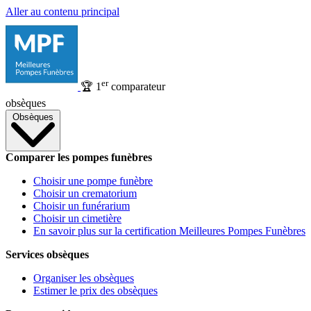
Aller au contenu principal
er
🏆
1
comparateur
obsèques
Obsèques
Comparer les pompes funèbres
Choisir une pompe funèbre
Choisir un crematorium
Choisir un funérarium
Choisir un cimetière
En savoir plus sur la certification Meilleures Pompes Funèbres
Services obsèques
Organiser les obsèques
Estimer le prix des obsèques