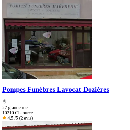
Pompes Funèbres Lavocat-Dozières
27 grande rue
10210 Chaource
4,5
/5
(2 avis)