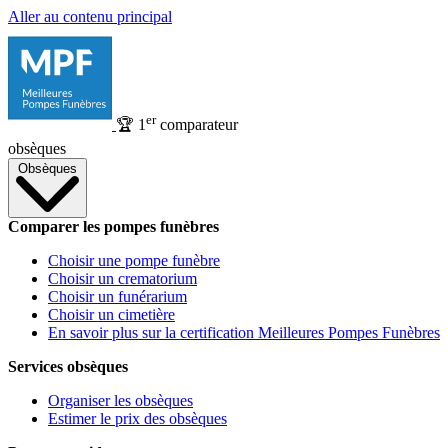
Aller au contenu principal
er
🏆
1
comparateur
obsèques
Obsèques
Comparer les pompes funèbres
Choisir une pompe funèbre
Choisir un crematorium
Choisir un funérarium
Choisir un cimetière
En savoir plus sur la certification Meilleures Pompes Funèbres
Services obsèques
Organiser les obsèques
Estimer le prix des obsèques