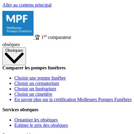
Aller au contenu principal
er
🏆
1
comparateur
obsèques
Obsèques
Comparer les pompes funèbres
Choisir une pompe funèbre
Choisir un crematorium
Choisir un funérarium
Choisir un cimetière
En savoir plus sur la certification Meilleures Pompes Funèbres
Services obsèques
Organiser les obsèques
Estimer le prix des obsèques