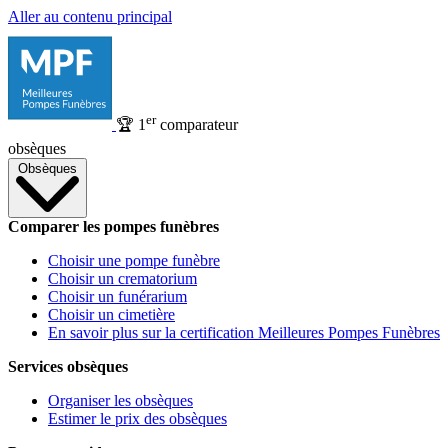
Aller au contenu principal
er
🏆
1
comparateur
obsèques
Obsèques
Comparer les pompes funèbres
Choisir une pompe funèbre
Choisir un crematorium
Choisir un funérarium
Choisir un cimetière
En savoir plus sur la certification Meilleures Pompes Funèbres
Services obsèques
Organiser les obsèques
Estimer le prix des obsèques