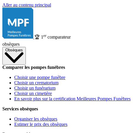
Aller au contenu principal
er
🏆
1
comparateur
obsèques
Obsèques
Comparer les pompes funèbres
Choisir une pompe funèbre
Choisir un crematorium
Choisir un funérarium
Choisir un cimetière
En savoir plus sur la certification Meilleures Pompes Funèbres
Services obsèques
Organiser les obsèques
Estimer le prix des obsèques