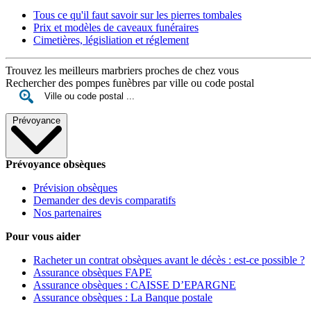
Tous ce qu'il faut savoir sur les pierres tombales
Prix et modèles de caveaux funéraires
Cimetières, législiation et réglement
Trouvez les meilleurs marbriers proches de chez vous
Rechercher des pompes funèbres par ville ou code postal
Prévoyance
Prévoyance obsèques
Prévision obsèques
Demander des devis comparatifs
Nos partenaires
Pour vous aider
Racheter un contrat obsèques avant le décès : est-ce possible ?
Assurance obsèques FAPE
Assurance obsèques : CAISSE D’EPARGNE
Assurance obsèques : La Banque postale