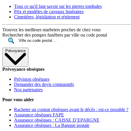
Tous ce qu'il faut savoir sur les pierres tombales
Prix et modèles de caveaux funéraires
Cimetières, législiation et réglement
Trouvez les meilleurs marbriers proches de chez vous
Rechercher des pompes funèbres par ville ou code postal
Prévoyance
Prévoyance obsèques
Prévision obsèques
Demander des devis comparatifs
Nos partenaires
Pour vous aider
Racheter un contrat obsèques avant le décès : est-ce possible ?
Assurance obsèques FAPE
Assurance obsèques : CAISSE D’EPARGNE
Assurance obsèques : La Banque postale