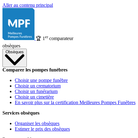
Aller au contenu principal
er
🏆
1
comparateur
obsèques
Obsèques
Comparer les pompes funèbres
Choisir une pompe funèbre
Choisir un crematorium
Choisir un funérarium
Choisir un cimetière
En savoir plus sur la certification Meilleures Pompes Funèbres
Services obsèques
Organiser les obsèques
Estimer le prix des obsèques