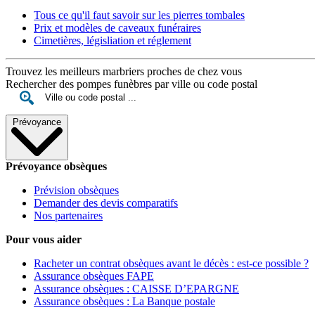
Tous ce qu'il faut savoir sur les pierres tombales
Prix et modèles de caveaux funéraires
Cimetières, législiation et réglement
Trouvez les meilleurs marbriers proches de chez vous
Rechercher des pompes funèbres par ville ou code postal
Prévoyance
Prévoyance obsèques
Prévision obsèques
Demander des devis comparatifs
Nos partenaires
Pour vous aider
Racheter un contrat obsèques avant le décès : est-ce possible ?
Assurance obsèques FAPE
Assurance obsèques : CAISSE D’EPARGNE
Assurance obsèques : La Banque postale