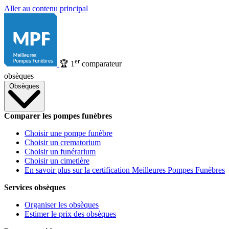
Aller au contenu principal
er
🏆
1
comparateur
obsèques
Obsèques
Comparer les pompes funèbres
Choisir une pompe funèbre
Choisir un crematorium
Choisir un funérarium
Choisir un cimetière
En savoir plus sur la certification Meilleures Pompes Funèbres
Services obsèques
Organiser les obsèques
Estimer le prix des obsèques