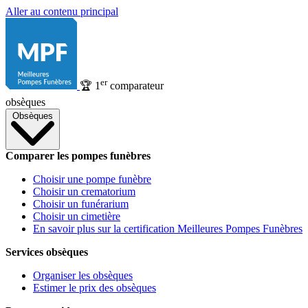
Aller au contenu principal
er
🏆
1
comparateur
obsèques
Obsèques
Comparer les pompes funèbres
Choisir une pompe funèbre
Choisir un crematorium
Choisir un funérarium
Choisir un cimetière
En savoir plus sur la certification Meilleures Pompes Funèbres
Services obsèques
Organiser les obsèques
Estimer le prix des obsèques