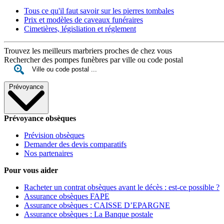
Tous ce qu'il faut savoir sur les pierres tombales
Prix et modèles de caveaux funéraires
Cimetières, législiation et réglement
Trouvez les meilleurs marbriers proches de chez vous
Rechercher des pompes funèbres par ville ou code postal
Prévoyance
Prévoyance obsèques
Prévision obsèques
Demander des devis comparatifs
Nos partenaires
Pour vous aider
Racheter un contrat obsèques avant le décès : est-ce possible ?
Assurance obsèques FAPE
Assurance obsèques : CAISSE D’EPARGNE
Assurance obsèques : La Banque postale