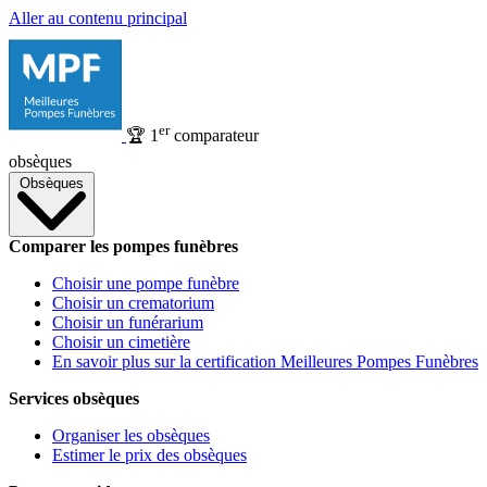
Aller au contenu principal
er
🏆
1
comparateur
obsèques
Obsèques
Comparer les pompes funèbres
Choisir une pompe funèbre
Choisir un crematorium
Choisir un funérarium
Choisir un cimetière
En savoir plus sur la certification Meilleures Pompes Funèbres
Services obsèques
Organiser les obsèques
Estimer le prix des obsèques