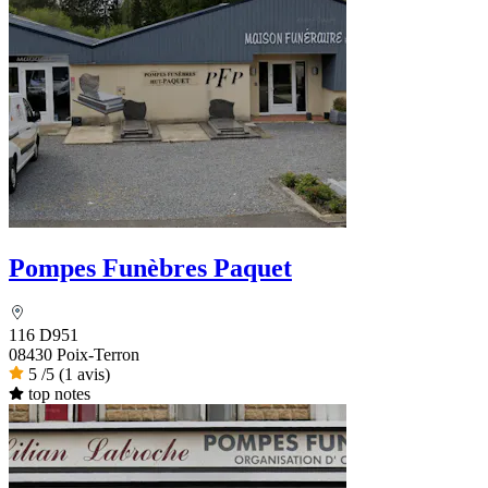
Pompes Funèbres Paquet
116 D951
08430 Poix-Terron
5
/5
(1 avis)
top notes