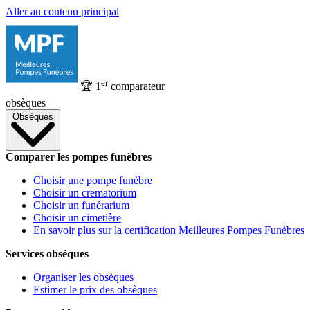
Aller au contenu principal
er
🏆
1
comparateur
obsèques
Obsèques
Comparer les pompes funèbres
Choisir une pompe funèbre
Choisir un crematorium
Choisir un funérarium
Choisir un cimetière
En savoir plus sur la certification Meilleures Pompes Funèbres
Services obsèques
Organiser les obsèques
Estimer le prix des obsèques