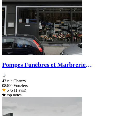
Pompes Funèbres et Marbrerie
Vouzinoises Labroche
43 rue Chanzy
08400 Vouziers
5
/5
(1 avis)
top notes