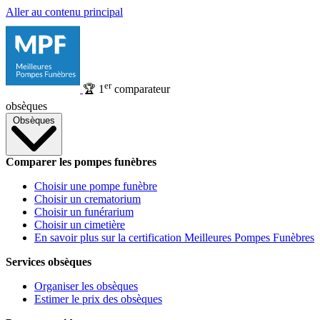
Aller au contenu principal
er
🏆
1
comparateur
obsèques
Obsèques
Comparer les pompes funèbres
Choisir une pompe funèbre
Choisir un crematorium
Choisir un funérarium
Choisir un cimetière
En savoir plus sur la certification Meilleures Pompes Funèbres
Services obsèques
Organiser les obsèques
Estimer le prix des obsèques