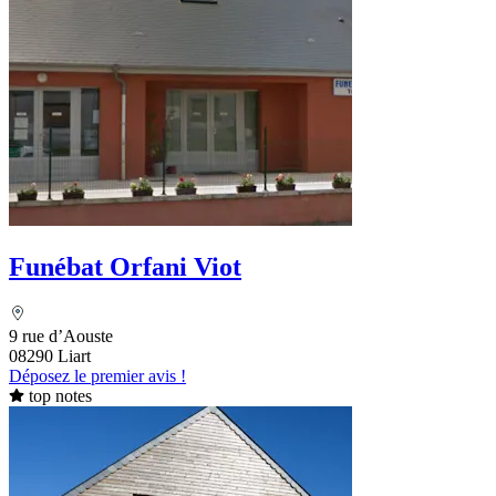
Funébat Orfani Viot
9 rue d’Aouste
08290 Liart
Déposez le premier avis !
top notes