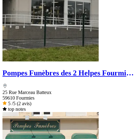
Pompes Funèbres des 2 Helpes Fourmies
Funéraire
25 Rue Marceau Batteux
59610 Fourmies
5
/5
(2 avis)
top notes