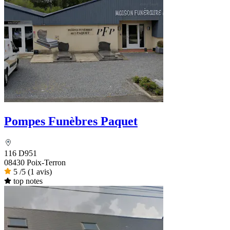
Pompes Funèbres Paquet
116 D951
08430 Poix-Terron
5
/5
(1 avis)
top notes