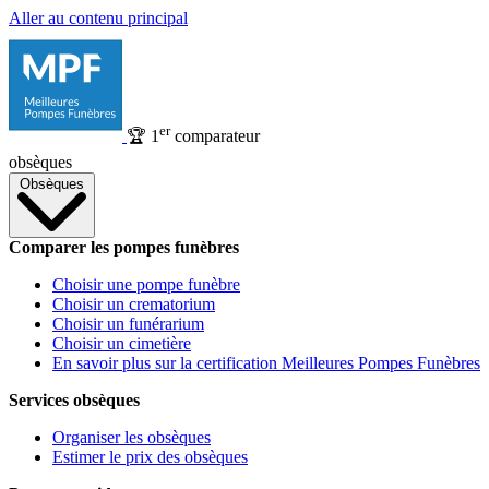
Aller au contenu principal
er
🏆
1
comparateur
obsèques
Obsèques
Comparer les pompes funèbres
Choisir une pompe funèbre
Choisir un crematorium
Choisir un funérarium
Choisir un cimetière
En savoir plus sur la certification Meilleures Pompes Funèbres
Services obsèques
Organiser les obsèques
Estimer le prix des obsèques