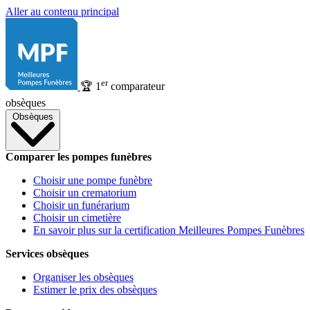
Aller au contenu principal
er
🏆
1
comparateur
obsèques
Obsèques
Comparer les pompes funèbres
Choisir une pompe funèbre
Choisir un crematorium
Choisir un funérarium
Choisir un cimetière
En savoir plus sur la certification Meilleures Pompes Funèbres
Services obsèques
Organiser les obsèques
Estimer le prix des obsèques