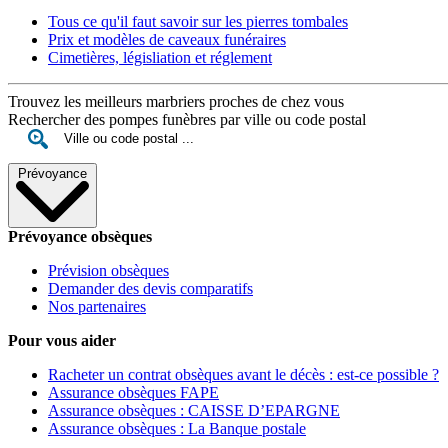
Tous ce qu'il faut savoir sur les pierres tombales
Prix et modèles de caveaux funéraires
Cimetières, législiation et réglement
Trouvez les meilleurs marbriers proches de chez vous
Rechercher des pompes funèbres par ville ou code postal
Prévoyance
Prévoyance obsèques
Prévision obsèques
Demander des devis comparatifs
Nos partenaires
Pour vous aider
Racheter un contrat obsèques avant le décès : est-ce possible ?
Assurance obsèques FAPE
Assurance obsèques : CAISSE D’EPARGNE
Assurance obsèques : La Banque postale