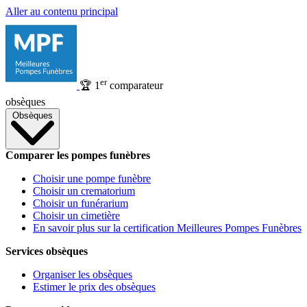
Aller au contenu principal
er
🏆
1
comparateur
obsèques
Obsèques
Comparer les pompes funèbres
Choisir une pompe funèbre
Choisir un crematorium
Choisir un funérarium
Choisir un cimetière
En savoir plus sur la certification Meilleures Pompes Funèbres
Services obsèques
Organiser les obsèques
Estimer le prix des obsèques