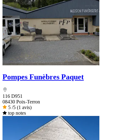
Pompes Funèbres Paquet
116 D951
08430 Poix-Terron
5
/5
(1 avis)
top notes