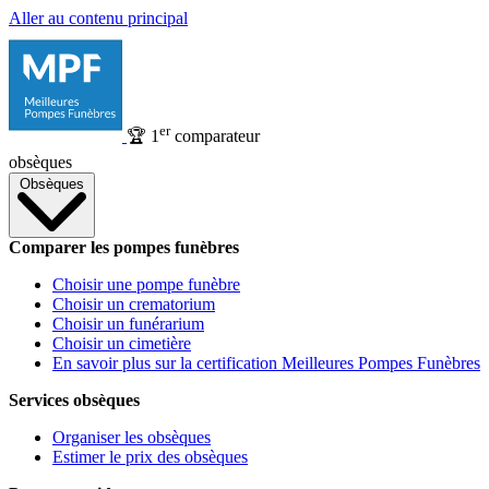
Aller au contenu principal
er
🏆
1
comparateur
obsèques
Obsèques
Comparer les pompes funèbres
Choisir une pompe funèbre
Choisir un crematorium
Choisir un funérarium
Choisir un cimetière
En savoir plus sur la certification Meilleures Pompes Funèbres
Services obsèques
Organiser les obsèques
Estimer le prix des obsèques