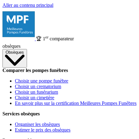
Aller au contenu principal
er
🏆
1
comparateur
obsèques
Obsèques
Comparer les pompes funèbres
Choisir une pompe funèbre
Choisir un crematorium
Choisir un funérarium
Choisir un cimetière
En savoir plus sur la certification Meilleures Pompes Funèbres
Services obsèques
Organiser les obsèques
Estimer le prix des obsèques