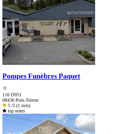
Pompes Funèbres Paquet
116 D951
08430 Poix-Terron
5
/5
(1 avis)
top notes