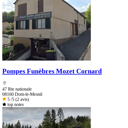
Pompes Funèbres Mozet Cornard
47 Rte nationale
08160 Dom-le-Mesnil
5
/5
(2 avis)
top notes