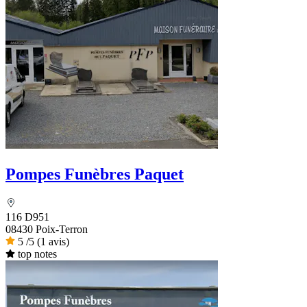
Pompes Funèbres Paquet
116 D951
08430 Poix-Terron
5
/5
(1 avis)
top notes