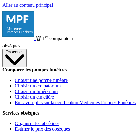
Aller au contenu principal
er
🏆
1
comparateur
obsèques
Obsèques
Comparer les pompes funèbres
Choisir une pompe funèbre
Choisir un crematorium
Choisir un funérarium
Choisir un cimetière
En savoir plus sur la certification Meilleures Pompes Funèbres
Services obsèques
Organiser les obsèques
Estimer le prix des obsèques