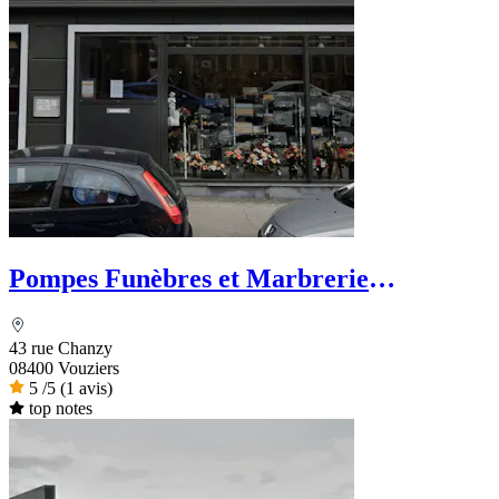
Pompes Funèbres et Marbrerie
Vouzinoises Labroche
43 rue Chanzy
08400 Vouziers
5
/5
(1 avis)
top notes