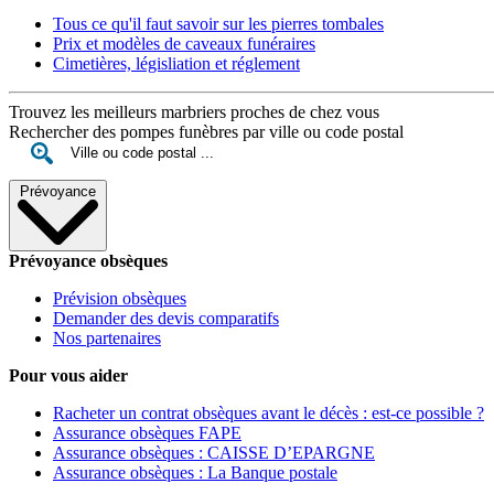
Tous ce qu'il faut savoir sur les pierres tombales
Prix et modèles de caveaux funéraires
Cimetières, législiation et réglement
Trouvez les meilleurs marbriers proches de chez vous
Rechercher des pompes funèbres par ville ou code postal
Prévoyance
Prévoyance obsèques
Prévision obsèques
Demander des devis comparatifs
Nos partenaires
Pour vous aider
Racheter un contrat obsèques avant le décès : est-ce possible ?
Assurance obsèques FAPE
Assurance obsèques : CAISSE D’EPARGNE
Assurance obsèques : La Banque postale