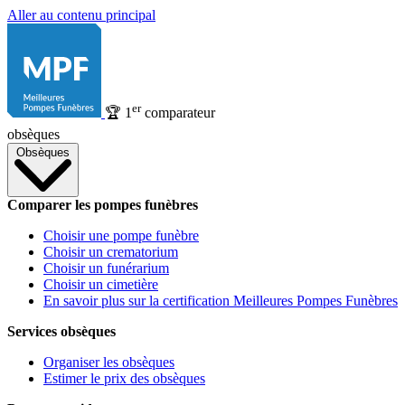
Aller au contenu principal
er
🏆
1
comparateur
obsèques
Obsèques
Comparer les pompes funèbres
Choisir une pompe funèbre
Choisir un crematorium
Choisir un funérarium
Choisir un cimetière
En savoir plus sur la certification Meilleures Pompes Funèbres
Services obsèques
Organiser les obsèques
Estimer le prix des obsèques