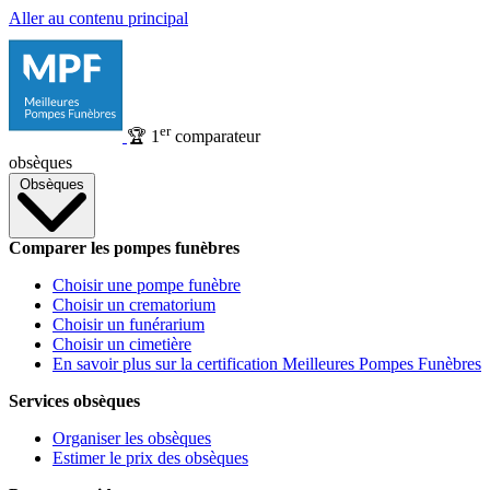
Aller au contenu principal
er
🏆
1
comparateur
obsèques
Obsèques
Comparer les pompes funèbres
Choisir une pompe funèbre
Choisir un crematorium
Choisir un funérarium
Choisir un cimetière
En savoir plus sur la certification Meilleures Pompes Funèbres
Services obsèques
Organiser les obsèques
Estimer le prix des obsèques