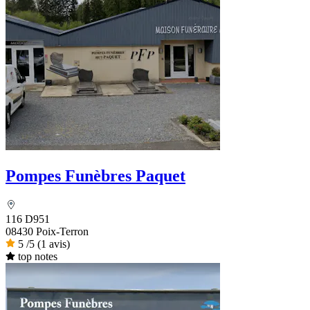
Pompes Funèbres Paquet
116 D951
08430 Poix-Terron
5
/5
(1 avis)
top notes