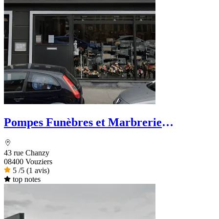
Pompes Funèbres et Marbrerie
Vouzinoises Labroche
43 rue Chanzy
08400 Vouziers
5
/5
(1 avis)
top notes