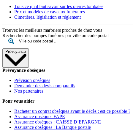
Tous ce qu'il faut savoir sur les pierres tombales
Prix et modèles de caveaux funéraires
Cimetières, législiation et réglement
Trouvez les meilleurs marbriers proches de chez vous
Rechercher des pompes funèbres par ville ou code postal
Prévoyance
Prévoyance obsèques
Prévision obsèques
Demander des devis comparatifs
Nos partenaires
Pour vous aider
Racheter un contrat obsèques avant le décès : est-ce possible ?
Assurance obsèques FAPE
Assurance obsèques : CAISSE D’EPARGNE
Assurance obsèques : La Banque postale