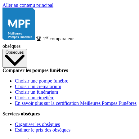
Aller au contenu principal
er
🏆
1
comparateur
obsèques
Obsèques
Comparer les pompes funèbres
Choisir une pompe funèbre
Choisir un crematorium
Choisir un funérarium
Choisir un cimetière
En savoir plus sur la certification Meilleures Pompes Funèbres
Services obsèques
Organiser les obsèques
Estimer le prix des obsèques